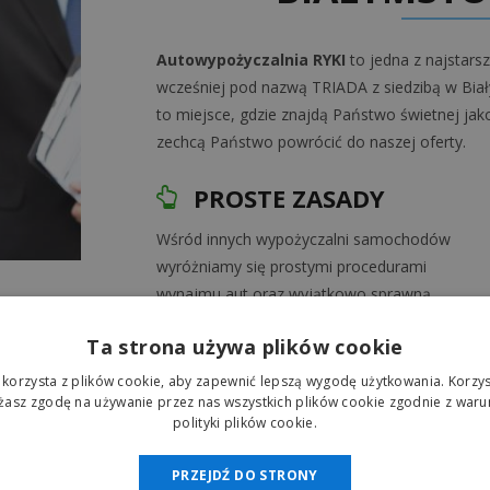
Autowypożyczalnia RYKI
to jedna z najstars
wcześniej pod nazwą TRIADA z siedzibą w Bi
to miejsce, gdzie znajdą Państwo świetnej jako
zechcą Państwo powrócić do naszej oferty.
PROSTE ZASADY
Wśród innych wypożyczalni samochodów
wyróżniamy się prostymi procedurami
wynajmu aut oraz wyjątkowo sprawną
obsługą.
Ta strona używa plików cookie
 korzysta z plików cookie, aby zapewnić lepszą wygodę użytkowania. Korzyst
AUTA WYSOKIEJ KLASY
ażasz zgodę na używanie przez nas wszystkich plików cookie zgodnie z waru
polityki plików cookie.
Flota naszej wypożyczalni to wysokiej klasy
samochody z bogatym wyposażeniem
PRZEJDŹ DO STRONY
zarówno z manualną jak i automatyczną