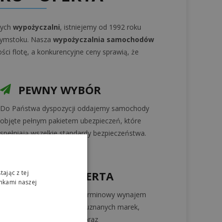
zych
wypożyczalni
, istniejemy od 1992 roku
ałymstoku. Nasza
wypożyczalnia samochodów
ści flotę, a konkurencyjne ceny sprawią, że
PEWNY WYBÓR
Do Państwa dyspozycji oddajemy samochody
objęte pełnym pakietem ubezpieczeń, które
spełniają wszelkie standardy bezpieczeństwa.
ając z tej
SZEROKA OFERTA
nkami naszej
Oferujemy krótko i długoterminowy wynajem
samochodów osobowych uznanych marek,
także siedmioosobowych oraz