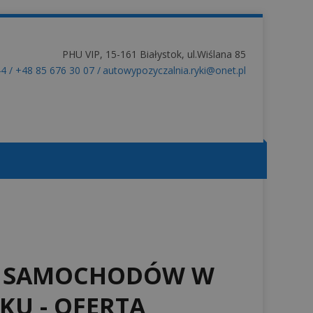
PHU VIP, 15-161 Białystok, ul.Wiślana 85
44
/
+48 85 676 30 07
/
autowypozyczalnia.ryki@onet.pl
A SAMOCHODÓW W
KU - OFERTA