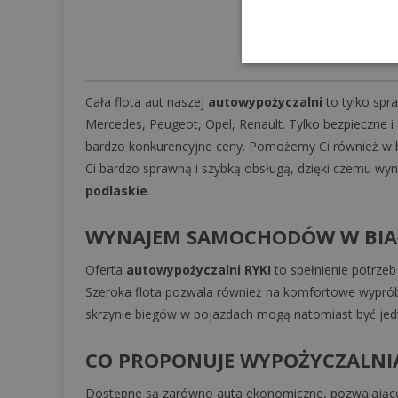
Cała flota aut naszej
autowypożyczalni
to tylko spr
Mercedes, Peugeot, Opel, Renault. Tylko bezpieczne 
bardzo konkurencyjne ceny. Pomożemy Ci również w b
Ci bardzo sprawną i szybką obsługą, dzięki czemu wyn
podlaskie
.
WYNAJEM SAMOCHODÓW W BI
Oferta
autowypożyczalni RYKI
to spełnienie potrzeb
Szeroka flota pozwala również na komfortowe wypró
skrzynie biegów w pojazdach mogą natomiast być jedy
CO PROPONUJE WYPOŻYCZALNIA
Dostępne są zarówno auta ekonomiczne, pozwalające os