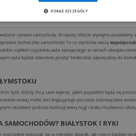
skrzynią biegów.
POKAŻ SZCZEGÓŁY
awdzone i pewne samochody. W naszej ofercie wynajmu posiadamy aut
i sprawne technicznie samochody! To co wyróżnia naszą
wypożyczal
ardzo szybkim uzyskaniu auta zastępczego w ramach ubezpieczenia 
ajem auta będzie dziecinnie prosty! Serdecznie zapraszamy do konta
AŁYMSTOKU
 m.in. tych, którzy chcą sami wybrać, jakim pojazdem będą się porus
bowanie nowej marki, bez krępującego poczucia zobowiązania wobec
nym ratunkiem podczas kontuzji lewej nogi i braku możliwości obsłu
 SAMOCHODÓW? BIAŁYSTOK I RYKI
zczędnie poruszać się w miejskiej dżungli, jak i nieco bardziej pr