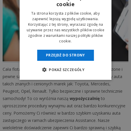
cookie
Ta strona korzysta z plików cookie, aby
zapewnić lepszą wygodę użytkowania.
Korzystając z tej strony, wyrażasz zgodę na
używanie przez nas wszystkich plików cookie
zgodnie z warunkami naszej polityki plików
cookie.
PRZEJDŹ DO STRONY
Cała flota aut naszej
autowypożyczalni
to tylko sprawdzone i
POKAŻ SZCZEGÓŁY
pewne samochody. W naszej ofercie wynajmu posiadamy auta
takich znanych i cenionych marek jak: Toyota, Mercedes,
Peugeot, Opel, Renault. Tylko bezpieczne i sprawne technicznie
samochody! To co wyróżnia naszą
wypożyczalnię
to
uproszczone procedury wynajmu aut oraz bardzo konkurencyjne
ceny. Pomożemy Ci również w bardzo szybkim uzyskaniu auta
zastępczego w ramach ubezpieczenia Assistance. Nasze
wieloletnie doświadczenie zapewni Ci bardzo sprawną i szybką