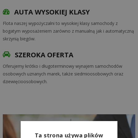
AUTA WYSOKIEJ KLASY
Flota naszej wypożyczalni to wysokiej klasy samochody z
bogatym wyposażeniem zarówno z manualną jak i automatyczną
skrzynią biegów.
SZEROKA OFERTA
Oferujemy krótko i długoterminowy wynajem samochodów
osobowych uznanych marek, także siedmioosobowych oraz
dziewięcioosobowych.
Ta strona używa plików