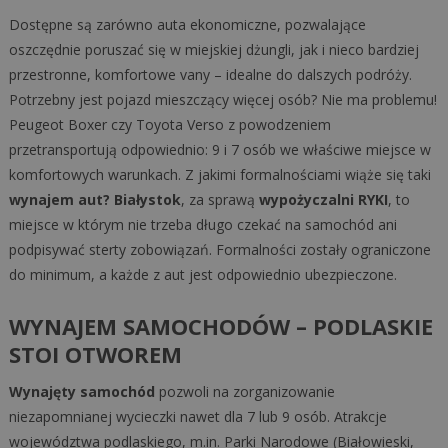
Dostępne są zarówno auta ekonomiczne, pozwalające
oszczędnie poruszać się w miejskiej dżungli, jak i nieco bardziej
przestronne, komfortowe vany – idealne do dalszych podróży.
Potrzebny jest pojazd mieszczący więcej osób? Nie ma problemu!
Peugeot Boxer czy Toyota Verso z powodzeniem
przetransportują odpowiednio: 9 i 7 osób we właściwe miejsce w
komfortowych warunkach. Z jakimi formalnościami wiąże się taki
wynajem aut? Białystok
, za sprawą
wypożyczalni RYKI
, to
miejsce w którym nie trzeba długo czekać na samochód ani
podpisywać sterty zobowiązań. Formalności zostały ograniczone
do minimum, a każde z aut jest odpowiednio ubezpieczone.
WYNAJEM SAMOCHODÓW – PODLASKIE
STOI OTWOREM
Wynajęty samochód
pozwoli na zorganizowanie
niezapomnianej wycieczki nawet dla 7 lub 9 osób. Atrakcje
województwa podlaskiego, m.in. Parki Narodowe (Białowieski,