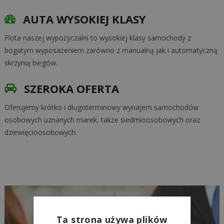
AUTA WYSOKIEJ KLASY
Flota naszej wypożyczalni to wysokiej klasy samochody z
bogatym wyposażeniem zarówno z manualną jak i automatyczną
skrzynią biegów.
SZEROKA OFERTA
Oferujemy krótko i długoterminowy wynajem samochodów
osobowych uznanych marek, także siedmioosobowych oraz
dziewięcioosobowych.
Ta strona używa plików