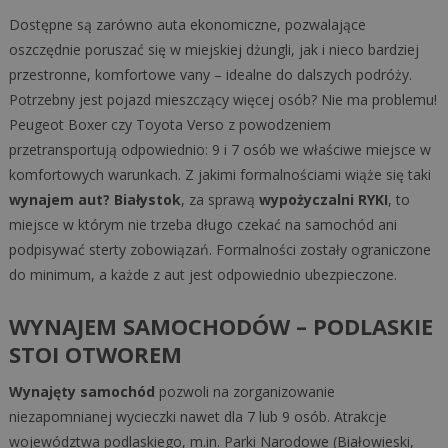
Dostępne są zarówno auta ekonomiczne, pozwalające
oszczędnie poruszać się w miejskiej dżungli, jak i nieco bardziej
przestronne, komfortowe vany – idealne do dalszych podróży.
Potrzebny jest pojazd mieszczący więcej osób? Nie ma problemu!
Peugeot Boxer czy Toyota Verso z powodzeniem
przetransportują odpowiednio: 9 i 7 osób we właściwe miejsce w
komfortowych warunkach. Z jakimi formalnościami wiąże się taki
wynajem aut? Białystok
, za sprawą
wypożyczalni RYKI
, to
miejsce w którym nie trzeba długo czekać na samochód ani
podpisywać sterty zobowiązań. Formalności zostały ograniczone
do minimum, a każde z aut jest odpowiednio ubezpieczone.
WYNAJEM SAMOCHODÓW – PODLASKIE
STOI OTWOREM
Wynajęty samochód
pozwoli na zorganizowanie
niezapomnianej wycieczki nawet dla 7 lub 9 osób. Atrakcje
województwa podlaskiego, m.in. Parki Narodowe (Białowieski,