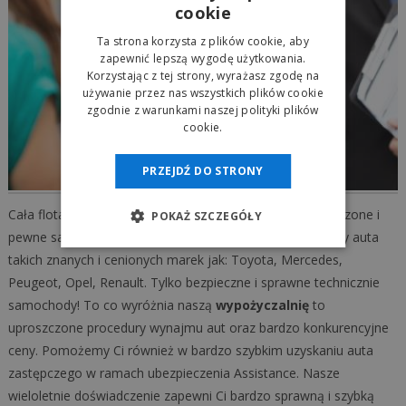
cookie
Ta strona korzysta z plików cookie, aby
zapewnić lepszą wygodę użytkowania.
Korzystając z tej strony, wyrażasz zgodę na
używanie przez nas wszystkich plików cookie
zgodnie z warunkami naszej polityki plików
cookie.
PRZEJDŹ DO STRONY
Cała flota aut naszej
autowypożyczalni
to tylko sprawdzone i
POKAŻ SZCZEGÓŁY
pewne samochody. W naszej ofercie wynajmu posiadamy auta
takich znanych i cenionych marek jak: Toyota, Mercedes,
Peugeot, Opel, Renault. Tylko bezpieczne i sprawne technicznie
samochody! To co wyróżnia naszą
wypożyczalnię
to
uproszczone procedury wynajmu aut oraz bardzo konkurencyjne
ceny. Pomożemy Ci również w bardzo szybkim uzyskaniu auta
zastępczego w ramach ubezpieczenia Assistance. Nasze
wieloletnie doświadczenie zapewni Ci bardzo sprawną i szybką