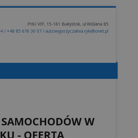
PHU VIP, 15-161 Białystok, ul.Wiślana 85
44
/
+48 85 676 30 07
/
autowypozyczalnia.ryki@onet.pl
A SAMOCHODÓW W
KU - OFERTA