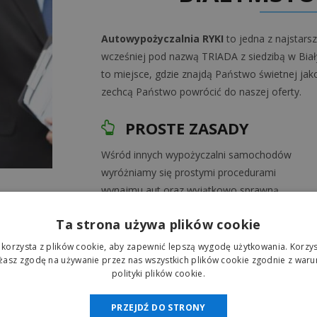
Autowypożyczalnia RYKI
to jedna z najstars
wcześniej pod nazwą TRIADA z siedzibą w Bi
to miejsce, gdzie znajdą Państwo świetnej jako
zechcą Państwo powrócić do naszej oferty.
PROSTE ZASADY
Wśród innych wypożyczalni samochodów
wyróżniamy się prostymi procedurami
wynajmu aut oraz wyjątkowo sprawną
obsługą.
Ta strona używa plików cookie
 korzysta z plików cookie, aby zapewnić lepszą wygodę użytkowania. Korzyst
AUTA WYSOKIEJ KLASY
ażasz zgodę na używanie przez nas wszystkich plików cookie zgodnie z waru
polityki plików cookie.
Flota naszej wypożyczalni to wysokiej klasy
samochody z bogatym wyposażeniem
PRZEJDŹ DO STRONY
zarówno z manualną jak i automatyczną