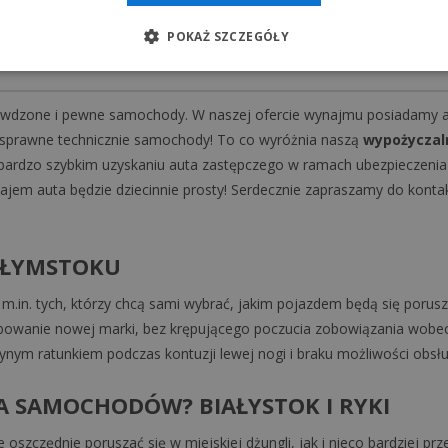
skrzynią biegów.
POKAŻ SZCZEGÓŁY
awdzone i pewne samochody. W naszej ofercie wynajmu posiadamy aut
i sprawne technicznie samochody! To co wyróżnia naszą
wypożyczal
ardzo szybkim uzyskaniu auta zastępczego w ramach ubezpieczenia 
ajem auta będzie dziecinnie prosty! Serdecznie zapraszamy do konta
AŁYMSTOKU
 m.in. tych, którzy chcą sami wybrać, jakim pojazdem będą się porus
bowanie nowej marki, bez krępującego poczucia zobowiązania wobec
nym ratunkiem podczas kontuzji lewej nogi i braku możliwości obsłu
 SAMOCHODÓW? BIAŁYSTOK I RYKI
zczędnie poruszać się w miejskiej dżungli, jak i nieco bardziej pr