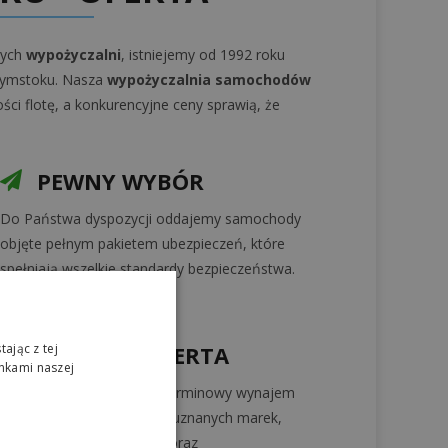
zych
wypożyczalni
, istniejemy od 1992 roku
ałymstoku. Nasza
wypożyczalnia samochodów
ści flotę, a konkurencyjne ceny sprawią, że
PEWNY WYBÓR
Do Państwa dyspozycji oddajemy samochody
objęte pełnym pakietem ubezpieczeń, które
spełniają wszelkie standardy bezpieczeństwa.
ając z tej
SZEROKA OFERTA
nkami naszej
Oferujemy krótko i długoterminowy wynajem
samochodów osobowych uznanych marek,
także siedmioosobowych oraz