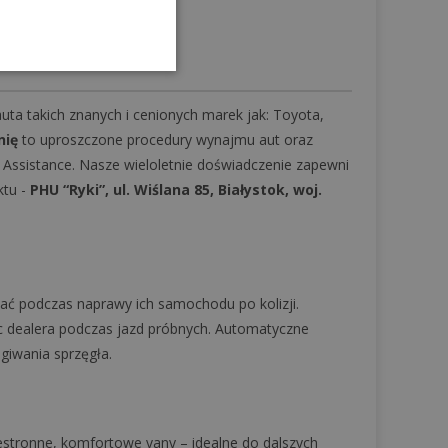
dziewięcioosobowych.
a takich znanych i cenionych marek jak: Toyota,
nię
to uproszczone procedury wynajmu aut oraz
Assistance. Nasze wieloletnie doświadczenie zapewni
ktu -
PHU “Ryki”, ul. Wiślana 85, Białystok, woj.
zać podczas naprawy ich samochodu po kolizji.
 dealera podczas jazd próbnych. Automatyczne
giwania sprzęgła.
zestronne, komfortowe vany – idealne do dalszych