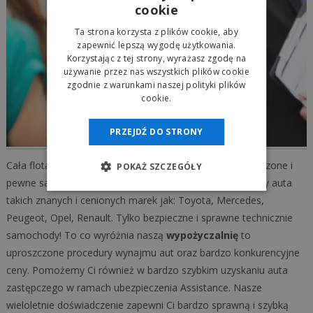
cookie
Ta strona korzysta z plików cookie, aby
zapewnić lepszą wygodę użytkowania.
Korzystając z tej strony, wyrażasz zgodę na
używanie przez nas wszystkich plików cookie
zgodnie z warunkami naszej polityki plików
cookie.
PRZEJDŹ DO STRONY
Cała flota aut naszej
autowypożyczalni
to tylko sprawdzone i
POKAŻ SZCZEGÓŁY
pewne samochody. W naszej ofercie wynajmu posiadamy auta
takich znanych i cenionych marek jak: Toyota, Mercedes,
Peugeot, Opel, Renault. Tylko bezpieczne i sprawne technicznie
samochody! To co wyróżnia naszą
wypożyczalnię
to
uproszczone procedury wynajmu aut oraz bardzo konkurencyjne
ceny. Pomożemy Ci również w bardzo szybkim uzyskaniu auta
zastępczego w ramach ubezpieczenia Assistance. Nasze
wieloletnie doświadczenie zapewni Ci bardzo sprawną i szybką