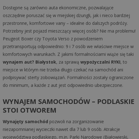
Dostępne są zarówno auta ekonomiczne, pozwalające
oszczędnie poruszać się w miejskiej dżungli, jak i nieco bardziej
przestronne, komfortowe vany – idealne do dalszych podróży.
Potrzebny jest pojazd mieszczący więcej osób? Nie ma problemu!
Peugeot Boxer czy Toyota Verso z powodzeniem
przetransportują odpowiednio: 9 i 7 osób we właściwe miejsce w
komfortowych warunkach. Z jakimi formalnościami wiąże się taki
wynajem aut? Białystok
, za sprawą
wypożyczalni RYKI
, to
miejsce w którym nie trzeba długo czekać na samochód ani
podpisywać sterty zobowiązań. Formalności zostały ograniczone
do minimum, a każde z aut jest odpowiednio ubezpieczone.
WYNAJEM SAMOCHODÓW – PODLASKIE
STOI OTWOREM
Wynajęty samochód
pozwoli na zorganizowanie
niezapomnianej wycieczki nawet dla 7 lub 9 osób. Atrakcje
województwa podlaskiego, m.in. Parki Narodowe (Białowieski,