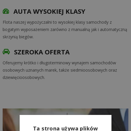
AUTA WYSOKIEJ KLASY
Flota naszej wypożyczalni to wysokiej klasy samochody z
bogatym wyposażeniem zarówno z manualną jak i automatyczną
skrzynią biegów.
SZEROKA OFERTA
Oferujemy krótko i długoterminowy wynajem samochodów
osobowych uznanych marek, także siedmioosobowych oraz
dziewięcioosobowych.
Ta strona używa plików