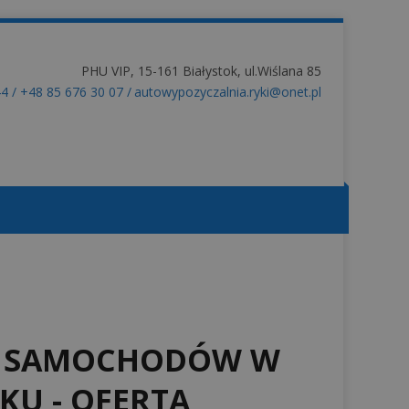
PHU VIP, 15-161 Białystok, ul.Wiślana 85
44
/
+48 85 676 30 07
/
autowypozyczalnia.ryki@onet.pl
A SAMOCHODÓW W
KU - OFERTA