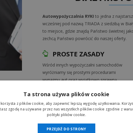
Autowypożyczalnia RYKI
to jedna z najstars
wcześniej pod nazwą TRIADA z siedzibą w Bi
to miejsce, gdzie znajdą Państwo świetnej jako
zechcą Państwo powrócić do naszej oferty.
PROSTE ZASADY
Wśród innych wypożyczalni samochodów
wyróżniamy się prostymi procedurami
wynajmu aut oraz wyjątkowo sprawną
obsługą.
Ta strona używa plików cookie
 korzysta z plików cookie, aby zapewnić lepszą wygodę użytkowania. Korzyst
AUTA WYSOKIEJ KLASY
ażasz zgodę na używanie przez nas wszystkich plików cookie zgodnie z waru
polityki plików cookie.
Flota naszej wypożyczalni to wysokiej klasy
samochody z bogatym wyposażeniem
PRZEJDŹ DO STRONY
zarówno z manualną jak i automatyczną