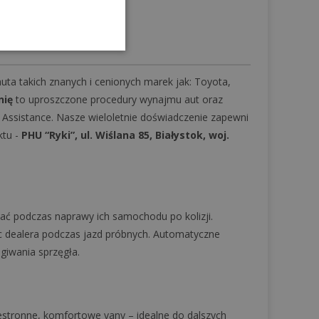
dziewięcioosobowych.
a takich znanych i cenionych marek jak: Toyota,
nię
to uproszczone procedury wynajmu aut oraz
Assistance. Nasze wieloletnie doświadczenie zapewni
ktu -
PHU “Ryki”, ul. Wiślana 85, Białystok, woj.
zać podczas naprawy ich samochodu po kolizji.
 dealera podczas jazd próbnych. Automatyczne
giwania sprzęgła.
zestronne, komfortowe vany – idealne do dalszych