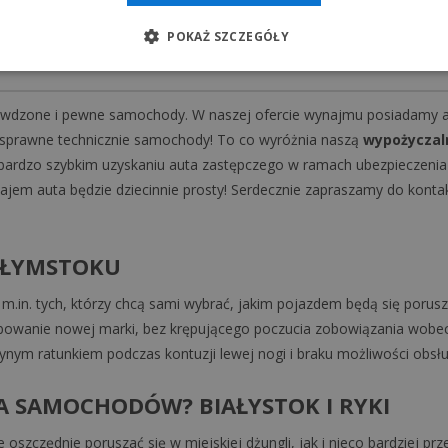
skrzynią biegów.
POKAŻ SZCZEGÓŁY
awdzone i pewne samochody. W naszej ofercie wynajmu posiadamy aut
i sprawne technicznie samochody! To co wyróżnia naszą
wypożyczal
ardzo szybkim uzyskaniu auta zastępczego w ramach ubezpieczenia 
ajem auta będzie dziecinnie prosty! Serdecznie zapraszamy do konta
AŁYMSTOKU
 m.in. tych, którzy chcą sami wybrać, jakim pojazdem będą się porus
bowanie nowej marki, bez krępującego poczucia zobowiązania wobec
nym ratunkiem podczas kontuzji lewej nogi i braku możliwości obsłu
 SAMOCHODÓW? BIAŁYSTOK I RYKI
zczędnie poruszać się w miejskiej dżungli, jak i nieco bardziej pr