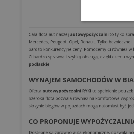
Cała flota aut naszej
autowypożyczalni
to tylko spr
Mercedes, Peugeot, Opel, Renault. Tylko bezpieczne 
bardzo konkurencyjne ceny. Pomożemy Ci również w b
Ci bardzo sprawną i szybką obsługą, dzięki czemu wyn
podlaskie
.
WYNAJEM SAMOCHODÓW W BI
Oferta
autowypożyczalni RYKI
to spełnienie potrzeb
Szeroka flota pozwala również na komfortowe wypró
skrzynie biegów w pojazdach mogą natomiast być jedy
CO PROPONUJE WYPOŻYCZALNIA
Dostępne są zarówno auta ekonomiczne, pozwalające os