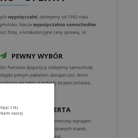
zych
wypożyczalni
, istniejemy od 1992 roku
ałymstoku. Nasza
wypożyczalnia samochodów
ści flotę, a konkurencyjne ceny sprawią, że
PEWNY WYBÓR
Do Państwa dyspozycji oddajemy samochody
objęte pełnym pakietem ubezpieczeń, które
spełniają wszelkie standardy bezpieczeństwa.
ając z tej
SZEROKA OFERTA
nkami naszej
Oferujemy krótko i długoterminowy wynajem
samochodów osobowych uznanych marek,
także siedmioosobowych oraz