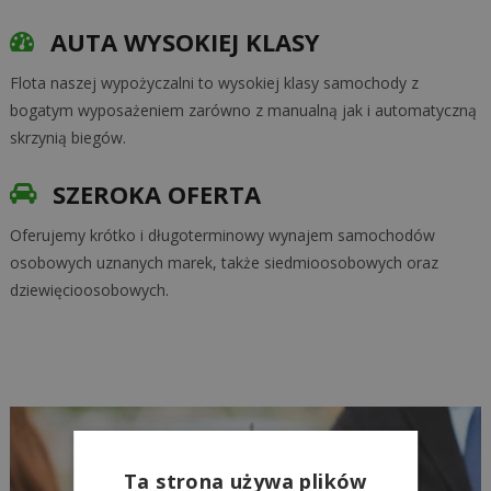
AUTA WYSOKIEJ KLASY
Flota naszej wypożyczalni to wysokiej klasy samochody z
bogatym wyposażeniem zarówno z manualną jak i automatyczną
skrzynią biegów.
SZEROKA OFERTA
Oferujemy krótko i długoterminowy wynajem samochodów
osobowych uznanych marek, także siedmioosobowych oraz
dziewięcioosobowych.
Ta strona używa plików