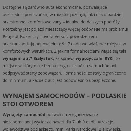
Dostępne są zarówno auta ekonomiczne, pozwalające
oszczędnie poruszać się w miejskiej dżungli, jak i nieco bardziej
przestronne, komfortowe vany – idealne do dalszych podróży.
Potrzebny jest pojazd mieszczący więcej osób? Nie ma problemu!
Peugeot Boxer czy Toyota Verso z powodzeniem
przetransportują odpowiednio: 9 i 7 osób we właściwe miejsce w
komfortowych warunkach. Z jakimi formalnościami wiąże się taki
wynajem aut? Białystok
, za sprawą
wypożyczalni RYKI
, to
miejsce w którym nie trzeba długo czekać na samochód ani
podpisywać sterty zobowiązań. Formalności zostały ograniczone
do minimum, a każde z aut jest odpowiednio ubezpieczone.
WYNAJEM SAMOCHODÓW – PODLASKIE
STOI OTWOREM
Wynajęty samochód
pozwoli na zorganizowanie
niezapomnianej wycieczki nawet dla 7 lub 9 osób. Atrakcje
województwa podlaskiego, m.in. Parki Narodowe (Białowieski,