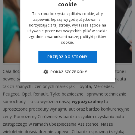
cookie
Ta strona korzysta z plików cookie, aby
zapewnić lepszą wygodę użytkowania.
Korzystając z tej strony, wyrażasz zgodę na
używanie przez nas wszystkich plików cookie
zgodnie z warunkami naszej polityki plików
cookie.
PRZEJDŹ DO STRONY
Cała flota aut naszej
autowypożyczalni
to tylko sprawdzone i
POKAŻ SZCZEGÓŁY
pewne samochody. W naszej ofercie wynajmu posiadamy auta
takich znanych i cenionych marek jak: Toyota, Mercedes,
Peugeot, Opel, Renault. Tylko bezpieczne i sprawne technicznie
samochody! To co wyróżnia naszą
wypożyczalnię
to
uproszczone procedury wynajmu aut oraz bardzo konkurencyjne
ceny. Pomożemy Ci również w bardzo szybkim uzyskaniu auta
zastępczego w ramach ubezpieczenia Assistance. Nasze
wieloletnie doświadczenie zapewni Ci bardzo sprawną i szybką