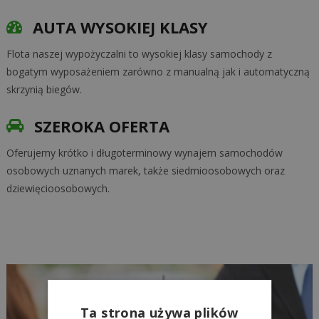
AUTA WYSOKIEJ KLASY
Flota naszej wypożyczalni to wysokiej klasy samochody z
bogatym wyposażeniem zarówno z manualną jak i automatyczną
skrzynią biegów.
SZEROKA OFERTA
Oferujemy krótko i długoterminowy wynajem samochodów
osobowych uznanych marek, także siedmioosobowych oraz
dziewięcioosobowych.
Ta strona używa plików