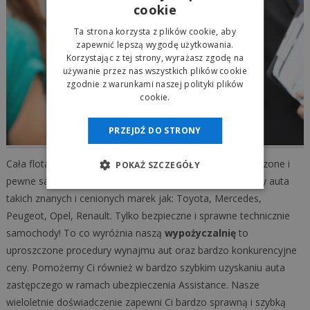
cookie
Ta strona korzysta z plików cookie, aby
zapewnić lepszą wygodę użytkowania.
Korzystając z tej strony, wyrażasz zgodę na
używanie przez nas wszystkich plików cookie
zgodnie z warunkami naszej polityki plików
cookie.
PRZEJDŹ DO STRONY
Cała flota aut naszej
autowypożyczalni
to tylko sprawdzone i
POKAŻ SZCZEGÓŁY
pewne samochody. W naszej ofercie wynajmu posiadamy auta
takich znanych i cenionych marek jak: Toyota, Mercedes,
Peugeot, Opel, Renault. Tylko bezpieczne i sprawne technicznie
samochody! To co wyróżnia naszą
wypożyczalnię
to
uproszczone procedury wynajmu aut oraz bardzo konkurencyjne
ceny. Pomożemy Ci również w bardzo szybkim uzyskaniu auta
zastępczego w ramach ubezpieczenia Assistance. Nasze
wieloletnie doświadczenie zapewni Ci bardzo sprawną i szybką