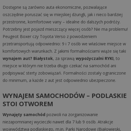
Dostępne są zarówno auta ekonomiczne, pozwalające
oszczędnie poruszać się w miejskiej dżungli, jak i nieco bardziej
przestronne, komfortowe vany – idealne do dalszych podróży.
Potrzebny jest pojazd mieszczący więcej osób? Nie ma problemu!
Peugeot Boxer czy Toyota Verso z powodzeniem
przetransportują odpowiednio: 9 i 7 osób we właściwe miejsce w
komfortowych warunkach. Z jakimi formalnościami wiąże się taki
wynajem aut? Białystok
, za sprawą
wypożyczalni RYKI
, to
miejsce w którym nie trzeba długo czekać na samochód ani
podpisywać sterty zobowiązań. Formalności zostały ograniczone
do minimum, a każde z aut jest odpowiednio ubezpieczone.
WYNAJEM SAMOCHODÓW – PODLASKIE
STOI OTWOREM
Wynajęty samochód
pozwoli na zorganizowanie
niezapomnianej wycieczki nawet dla 7 lub 9 osób. Atrakcje
województwa podlaskiego, m.in. Parki Narodowe (Białowieski,