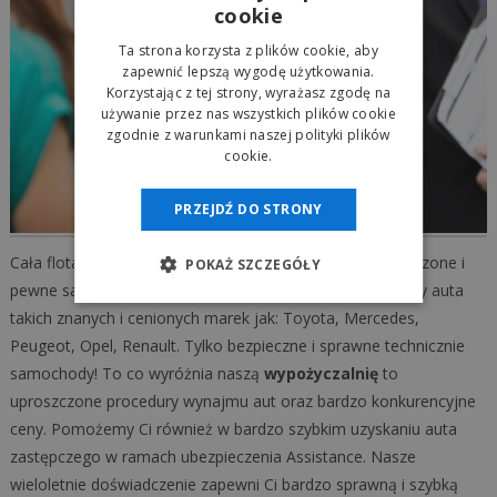
cookie
Ta strona korzysta z plików cookie, aby
zapewnić lepszą wygodę użytkowania.
Korzystając z tej strony, wyrażasz zgodę na
używanie przez nas wszystkich plików cookie
zgodnie z warunkami naszej polityki plików
cookie.
PRZEJDŹ DO STRONY
Cała flota aut naszej
autowypożyczalni
to tylko sprawdzone i
POKAŻ SZCZEGÓŁY
pewne samochody. W naszej ofercie wynajmu posiadamy auta
takich znanych i cenionych marek jak: Toyota, Mercedes,
Peugeot, Opel, Renault. Tylko bezpieczne i sprawne technicznie
samochody! To co wyróżnia naszą
wypożyczalnię
to
uproszczone procedury wynajmu aut oraz bardzo konkurencyjne
ceny. Pomożemy Ci również w bardzo szybkim uzyskaniu auta
zastępczego w ramach ubezpieczenia Assistance. Nasze
wieloletnie doświadczenie zapewni Ci bardzo sprawną i szybką