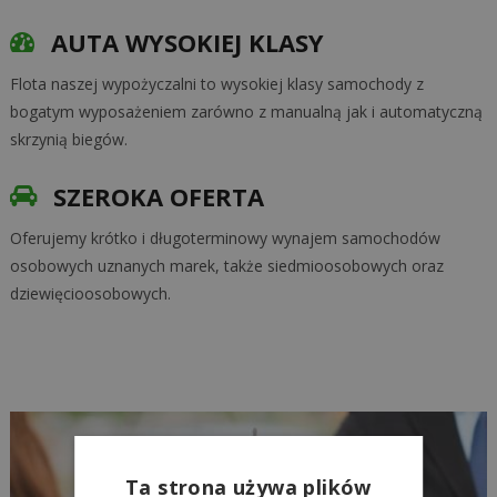
AUTA WYSOKIEJ KLASY
Flota naszej wypożyczalni to wysokiej klasy samochody z
bogatym wyposażeniem zarówno z manualną jak i automatyczną
skrzynią biegów.
SZEROKA OFERTA
Oferujemy krótko i długoterminowy wynajem samochodów
osobowych uznanych marek, także siedmioosobowych oraz
dziewięcioosobowych.
Ta strona używa plików