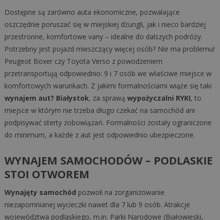
Dostępne są zarówno auta ekonomiczne, pozwalające
oszczędnie poruszać się w miejskiej dżungli, jak i nieco bardziej
przestronne, komfortowe vany – idealne do dalszych podróży.
Potrzebny jest pojazd mieszczący więcej osób? Nie ma problemu!
Peugeot Boxer czy Toyota Verso z powodzeniem
przetransportują odpowiednio: 9 i 7 osób we właściwe miejsce w
komfortowych warunkach. Z jakimi formalnościami wiąże się taki
wynajem aut? Białystok
, za sprawą
wypożyczalni RYKI
, to
miejsce w którym nie trzeba długo czekać na samochód ani
podpisywać sterty zobowiązań. Formalności zostały ograniczone
do minimum, a każde z aut jest odpowiednio ubezpieczone.
WYNAJEM SAMOCHODÓW – PODLASKIE
STOI OTWOREM
Wynajęty samochód
pozwoli na zorganizowanie
niezapomnianej wycieczki nawet dla 7 lub 9 osób. Atrakcje
województwa podlaskiego, m.in. Parki Narodowe (Białowieski,