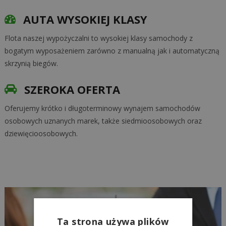
AUTA WYSOKIEJ KLASY
Flota naszej wypożyczalni to wysokiej klasy samochody z
bogatym wyposażeniem zarówno z manualną jak i automatyczną
skrzynią biegów.
SZEROKA OFERTA
Oferujemy krótko i długoterminowy wynajem samochodów
osobowych uznanych marek, także siedmioosobowych oraz
dziewięcioosobowych.
Ta strona używa plików