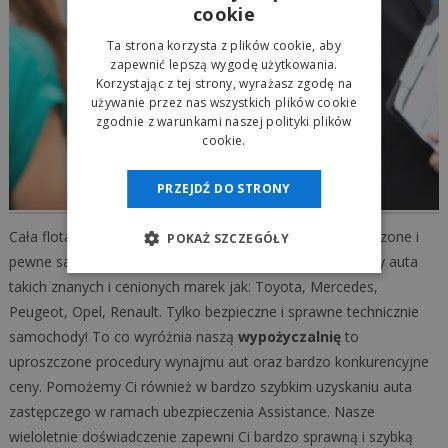
cookie
Ta strona korzysta z plików cookie, aby
zapewnić lepszą wygodę użytkowania.
Korzystając z tej strony, wyrażasz zgodę na
używanie przez nas wszystkich plików cookie
zgodnie z warunkami naszej polityki plików
cookie.
PRZEJDŹ DO STRONY
Cała flota aut naszej
autowypożyczalni
to tylko sprawdzone i
POKAŻ SZCZEGÓŁY
pewne samochody. W naszej ofercie wynajmu posiadamy auta
takich znanych i cenionych marek jak: Toyota, Mercedes,
Peugeot, Opel, Renault. Tylko bezpieczne i sprawne technicznie
samochody! To co wyróżnia naszą
wypożyczalnię
to
uproszczone procedury wynajmu aut oraz bardzo konkurencyjne
ceny. Pomożemy Ci również w bardzo szybkim uzyskaniu auta
zastępczego w ramach ubezpieczenia Assistance. Nasze
wieloletnie doświadczenie zapewni Ci bardzo sprawną i szybką