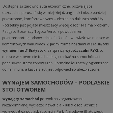
Dostępne są zarówno auta ekonomiczne, pozwalające
oszczędnie poruszać się w miejskiej dżungli, jak i nieco bardziej
przestronne, komfortowe vany – idealne do dalszych podróży.
Potrzebny jest pojazd mieszczący więcej osób? Nie ma problemu!
Peugeot Boxer czy Toyota Verso z powodzeniem
przetransportują odpowiednio: 9 i 7 osób we właściwe miejsce w
komfortowych warunkach. Z jakimi formalnościami wiąże się taki
wynajem aut? Białystok
, za sprawą
wypożyczalni RYKI
, to
miejsce w którym nie trzeba długo czekać na samochód ani
podpisywać sterty zobowiązań. Formalności zostały ograniczone
do minimum, a każde z aut jest odpowiednio ubezpieczone.
WYNAJEM SAMOCHODÓW – PODLASKIE
STOI OTWOREM
Wynajęty samochód
pozwoli na zorganizowanie
niezapomnianej wycieczki nawet dla 7 lub 9 osób. Atrakcje
województwa podlaskiego, m.in. Parki Narodowe (Białowieski,