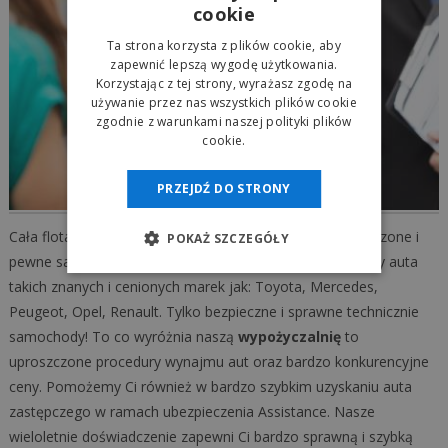
cookie
Ta strona korzysta z plików cookie, aby
zapewnić lepszą wygodę użytkowania.
Korzystając z tej strony, wyrażasz zgodę na
używanie przez nas wszystkich plików cookie
zgodnie z warunkami naszej polityki plików
cookie.
PRZEJDŹ DO STRONY
Cała flota aut naszej
autowypożyczalni
to tylko sprawdzone i
POKAŻ SZCZEGÓŁY
pewne samochody. W naszej ofercie wynajmu posiadamy auta
takich znanych i cenionych marek jak: Toyota, Mercedes,
Peugeot, Opel, Renault. Tylko bezpieczne i sprawne technicznie
samochody! To co wyróżnia naszą
wypożyczalnię
to
uproszczone procedury wynajmu aut oraz bardzo konkurencyjne
ceny. Pomożemy Ci również w bardzo szybkim uzyskaniu auta
zastępczego w ramach ubezpieczenia Assistance. Nasze
wieloletnie doświadczenie zapewni Ci bardzo sprawną i szybką