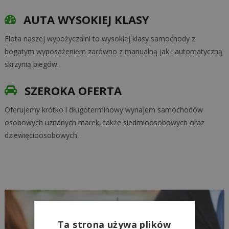
AUTA WYSOKIEJ KLASY
Flota naszej wypożyczalni to wysokiej klasy samochody z
bogatym wyposażeniem zarówno z manualną jak i automatyczną
skrzynią biegów.
SZEROKA OFERTA
Oferujemy krótko i długoterminowy wynajem samochodów
osobowych uznanych marek, także siedmioosobowych oraz
dziewięcioosobowych.
Ta strona używa plików