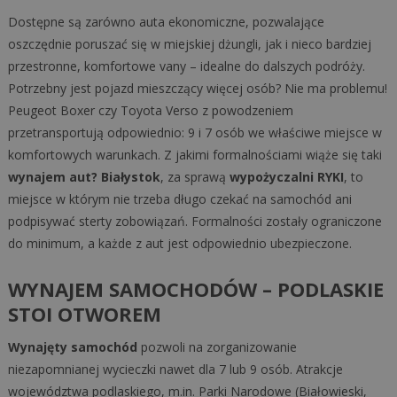
Dostępne są zarówno auta ekonomiczne, pozwalające
oszczędnie poruszać się w miejskiej dżungli, jak i nieco bardziej
przestronne, komfortowe vany – idealne do dalszych podróży.
Potrzebny jest pojazd mieszczący więcej osób? Nie ma problemu!
Peugeot Boxer czy Toyota Verso z powodzeniem
przetransportują odpowiednio: 9 i 7 osób we właściwe miejsce w
komfortowych warunkach. Z jakimi formalnościami wiąże się taki
wynajem aut? Białystok
, za sprawą
wypożyczalni RYKI
, to
miejsce w którym nie trzeba długo czekać na samochód ani
podpisywać sterty zobowiązań. Formalności zostały ograniczone
do minimum, a każde z aut jest odpowiednio ubezpieczone.
WYNAJEM SAMOCHODÓW – PODLASKIE
STOI OTWOREM
Wynajęty samochód
pozwoli na zorganizowanie
niezapomnianej wycieczki nawet dla 7 lub 9 osób. Atrakcje
województwa podlaskiego, m.in. Parki Narodowe (Białowieski,