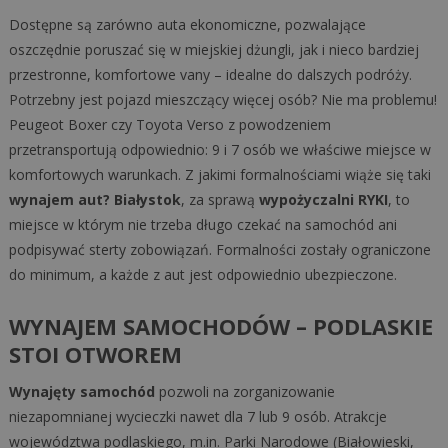
Dostępne są zarówno auta ekonomiczne, pozwalające
oszczędnie poruszać się w miejskiej dżungli, jak i nieco bardziej
przestronne, komfortowe vany – idealne do dalszych podróży.
Potrzebny jest pojazd mieszczący więcej osób? Nie ma problemu!
Peugeot Boxer czy Toyota Verso z powodzeniem
przetransportują odpowiednio: 9 i 7 osób we właściwe miejsce w
komfortowych warunkach. Z jakimi formalnościami wiąże się taki
wynajem aut? Białystok
, za sprawą
wypożyczalni RYKI
, to
miejsce w którym nie trzeba długo czekać na samochód ani
podpisywać sterty zobowiązań. Formalności zostały ograniczone
do minimum, a każde z aut jest odpowiednio ubezpieczone.
WYNAJEM SAMOCHODÓW – PODLASKIE
STOI OTWOREM
Wynajęty samochód
pozwoli na zorganizowanie
niezapomnianej wycieczki nawet dla 7 lub 9 osób. Atrakcje
województwa podlaskiego, m.in. Parki Narodowe (Białowieski,