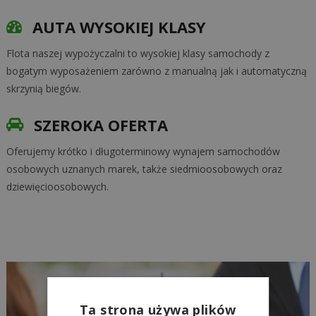
AUTA WYSOKIEJ KLASY
Flota naszej wypożyczalni to wysokiej klasy samochody z
bogatym wyposażeniem zarówno z manualną jak i automatyczną
skrzynią biegów.
SZEROKA OFERTA
Oferujemy krótko i długoterminowy wynajem samochodów
osobowych uznanych marek, także siedmioosobowych oraz
dziewięcioosobowych.
Ta strona używa plików