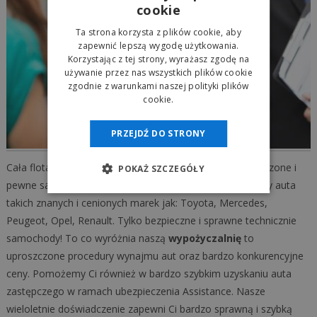
cookie
Ta strona korzysta z plików cookie, aby
zapewnić lepszą wygodę użytkowania.
Korzystając z tej strony, wyrażasz zgodę na
używanie przez nas wszystkich plików cookie
zgodnie z warunkami naszej polityki plików
cookie.
PRZEJDŹ DO STRONY
Cała flota aut naszej
autowypożyczalni
to tylko sprawdzone i
POKAŻ SZCZEGÓŁY
pewne samochody. W naszej ofercie wynajmu posiadamy auta
takich znanych i cenionych marek jak: Toyota, Mercedes,
Peugeot, Opel, Renault. Tylko bezpieczne i sprawne technicznie
samochody! To co wyróżnia naszą
wypożyczalnię
to
uproszczone procedury wynajmu aut oraz bardzo konkurencyjne
ceny. Pomożemy Ci również w bardzo szybkim uzyskaniu auta
zastępczego w ramach ubezpieczenia Assistance. Nasze
wieloletnie doświadczenie zapewni Ci bardzo sprawną i szybką