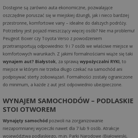
Dostępne są zarówno auta ekonomiczne, pozwalające
oszczędnie poruszać się w miejskiej dżungli, jak i nieco bardziej
przestronne, komfortowe vany – idealne do dalszych podróży.
Potrzebny jest pojazd mieszczący więcej osób? Nie ma problemu!
Peugeot Boxer czy Toyota Verso z powodzeniem
przetransportują odpowiednio: 9 i 7 osób we właściwe miejsce w
komfortowych warunkach. Z jakimi formalnościami wiąże się taki
wynajem aut? Białystok
, za sprawą
wypożyczalni RYKI
, to
miejsce w którym nie trzeba długo czekać na samochód ani
podpisywać sterty zobowiązań. Formalności zostały ograniczone
do minimum, a każde z aut jest odpowiednio ubezpieczone.
WYNAJEM SAMOCHODÓW – PODLASKIE
STOI OTWOREM
Wynajęty samochód
pozwoli na zorganizowanie
niezapomnianej wycieczki nawet dla 7 lub 9 osób. Atrakcje
województwa podlaskiego, m.in. Parki Narodowe (Białowieski,