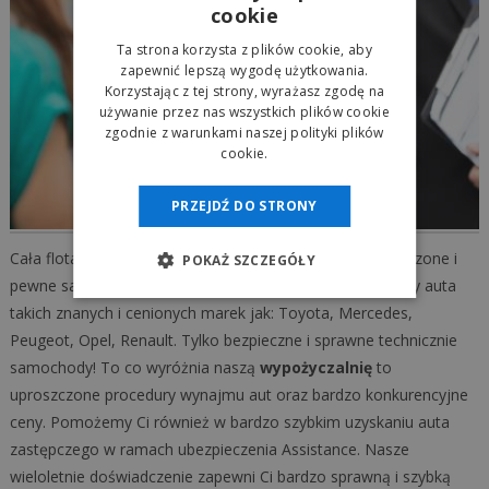
cookie
Ta strona korzysta z plików cookie, aby
zapewnić lepszą wygodę użytkowania.
Korzystając z tej strony, wyrażasz zgodę na
używanie przez nas wszystkich plików cookie
zgodnie z warunkami naszej polityki plików
cookie.
PRZEJDŹ DO STRONY
Cała flota aut naszej
autowypożyczalni
to tylko sprawdzone i
POKAŻ SZCZEGÓŁY
pewne samochody. W naszej ofercie wynajmu posiadamy auta
takich znanych i cenionych marek jak: Toyota, Mercedes,
Peugeot, Opel, Renault. Tylko bezpieczne i sprawne technicznie
samochody! To co wyróżnia naszą
wypożyczalnię
to
uproszczone procedury wynajmu aut oraz bardzo konkurencyjne
ceny. Pomożemy Ci również w bardzo szybkim uzyskaniu auta
zastępczego w ramach ubezpieczenia Assistance. Nasze
wieloletnie doświadczenie zapewni Ci bardzo sprawną i szybką