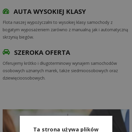
AUTA WYSOKIEJ KLASY
Flota naszej wypożyczalni to wysokiej klasy samochody z
bogatym wyposażeniem zarówno z manualną jak i automatyczną
skrzynią biegów.
SZEROKA OFERTA
Oferujemy krótko i długoterminowy wynajem samochodów
osobowych uznanych marek, także siedmioosobowych oraz
dziewięcioosobowych.
Ta strona używa plików