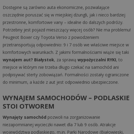
Dostępne są zarówno auta ekonomiczne, pozwalające
oszczędnie poruszać się w miejskiej dżungli, jak i nieco bardziej
przestronne, komfortowe vany – idealne do dalszych podróży.
Potrzebny jest pojazd mieszczący więcej osób? Nie ma problemu!
Peugeot Boxer czy Toyota Verso z powodzeniem
przetransportują odpowiednio: 9 i 7 osób we właściwe miejsce w
komfortowych warunkach. Z jakimi formalnościami wiąże się taki
wynajem aut? Białystok
, za sprawą
wypożyczalni RYKI
, to
miejsce w którym nie trzeba długo czekać na samochód ani
podpisywać sterty zobowiązań. Formalności zostały ograniczone
do minimum, a każde z aut jest odpowiednio ubezpieczone.
WYNAJEM SAMOCHODÓW – PODLASKIE
STOI OTWOREM
Wynajęty samochód
pozwoli na zorganizowanie
niezapomnianej wycieczki nawet dla 7 lub 9 osób. Atrakcje
województwa podlaskiego, m.in. Parki Narodowe (Białowieski,