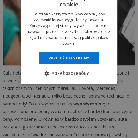
cookie
Ta strona korzysta z plików cookie, aby
zapewnić lepszą wygodę użytkowania.
Korzystając z tej strony, wyrażasz zgodę na
używanie przez nas wszystkich plików cookie
zgodnie z warunkami naszej polityki plików
cookie.
PRZEJDŹ DO STRONY
Cała flota aut naszej
autowypożyczalni
to tylko sprawdzone i
POKAŻ SZCZEGÓŁY
pewne samochody. W naszej ofercie wynajmu posiadamy auta
takich znanych i cenionych marek jak: Toyota, Mercedes,
Peugeot, Opel, Renault. Tylko bezpieczne i sprawne technicznie
samochody! To co wyróżnia naszą
wypożyczalnię
to
uproszczone procedury wynajmu aut oraz bardzo konkurencyjne
ceny. Pomożemy Ci również w bardzo szybkim uzyskaniu auta
zastępczego w ramach ubezpieczenia Assistance. Nasze
wieloletnie doświadczenie zapewni Ci bardzo sprawną i szybką