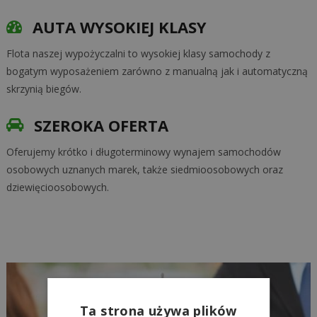
AUTA WYSOKIEJ KLASY
Flota naszej wypożyczalni to wysokiej klasy samochody z
bogatym wyposażeniem zarówno z manualną jak i automatyczną
skrzynią biegów.
SZEROKA OFERTA
Oferujemy krótko i długoterminowy wynajem samochodów
osobowych uznanych marek, także siedmioosobowych oraz
dziewięcioosobowych.
Ta strona używa plików