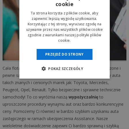
cookie
Ta strona korzysta z plików cookie, aby
zapewnić lepszą wygodę użytkowania.
Korzystając z tej strony, wyrażasz zgodę na
używanie przez nas wszystkich plików cookie
zgodnie z warunkami naszej polityki plików
cookie.
PRZEJDŹ DO STRONY
Cała flota aut naszej
autowypożyczalni
to tylko sprawdzone i
POKAŻ SZCZEGÓŁY
pewne samochody. W naszej ofercie wynajmu posiadamy auta
takich znanych i cenionych marek jak: Toyota, Mercedes,
Peugeot, Opel, Renault. Tylko bezpieczne i sprawne technicznie
samochody! To co wyróżnia naszą
wypożyczalnię
to
uproszczone procedury wynajmu aut oraz bardzo konkurencyjne
ceny. Pomożemy Ci również w bardzo szybkim uzyskaniu auta
zastępczego w ramach ubezpieczenia Assistance. Nasze
wieloletnie doświadczenie zapewni Ci bardzo sprawną i szybką