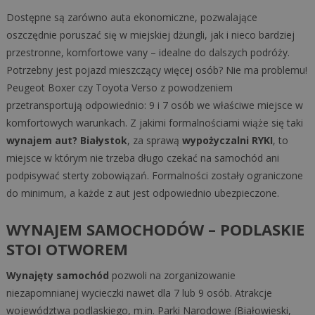
Dostępne są zarówno auta ekonomiczne, pozwalające
oszczędnie poruszać się w miejskiej dżungli, jak i nieco bardziej
przestronne, komfortowe vany – idealne do dalszych podróży.
Potrzebny jest pojazd mieszczący więcej osób? Nie ma problemu!
Peugeot Boxer czy Toyota Verso z powodzeniem
przetransportują odpowiednio: 9 i 7 osób we właściwe miejsce w
komfortowych warunkach. Z jakimi formalnościami wiąże się taki
wynajem aut? Białystok
, za sprawą
wypożyczalni RYKI
, to
miejsce w którym nie trzeba długo czekać na samochód ani
podpisywać sterty zobowiązań. Formalności zostały ograniczone
do minimum, a każde z aut jest odpowiednio ubezpieczone.
WYNAJEM SAMOCHODÓW – PODLASKIE
STOI OTWOREM
Wynajęty samochód
pozwoli na zorganizowanie
niezapomnianej wycieczki nawet dla 7 lub 9 osób. Atrakcje
województwa podlaskiego, m.in. Parki Narodowe (Białowieski,