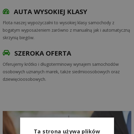
AUTA WYSOKIEJ KLASY
Flota naszej wypożyczalni to wysokiej klasy samochody z
bogatym wyposażeniem zarówno z manualną jak i automatyczną
skrzynią biegów.
SZEROKA OFERTA
Oferujemy krótko i długoterminowy wynajem samochodów
osobowych uznanych marek, także siedmioosobowych oraz
dziewięcioosobowych.
Ta strona używa plików