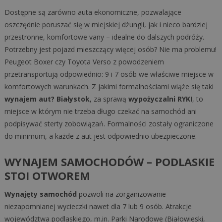
Dostępne są zarówno auta ekonomiczne, pozwalające
oszczędnie poruszać się w miejskiej dżungli, jak i nieco bardziej
przestronne, komfortowe vany – idealne do dalszych podróży.
Potrzebny jest pojazd mieszczący więcej osób? Nie ma problemu!
Peugeot Boxer czy Toyota Verso z powodzeniem
przetransportują odpowiednio: 9 i 7 osób we właściwe miejsce w
komfortowych warunkach. Z jakimi formalnościami wiąże się taki
wynajem aut? Białystok
, za sprawą
wypożyczalni RYKI
, to
miejsce w którym nie trzeba długo czekać na samochód ani
podpisywać sterty zobowiązań. Formalności zostały ograniczone
do minimum, a każde z aut jest odpowiednio ubezpieczone.
WYNAJEM SAMOCHODÓW – PODLASKIE
STOI OTWOREM
Wynajęty samochód
pozwoli na zorganizowanie
niezapomnianej wycieczki nawet dla 7 lub 9 osób. Atrakcje
województwa podlaskiego, m.in. Parki Narodowe (Białowieski,