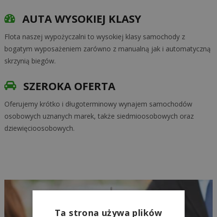
AUTA WYSOKIEJ KLASY
Flota naszej wypożyczalni to wysokiej klasy samochody z
bogatym wyposażeniem zarówno z manualną jak i automatyczną
skrzynią biegów.
SZEROKA OFERTA
Oferujemy krótko i długoterminowy wynajem samochodów
osobowych uznanych marek, także siedmioosobowych oraz
dziewięcioosobowych.
Ta strona używa plików