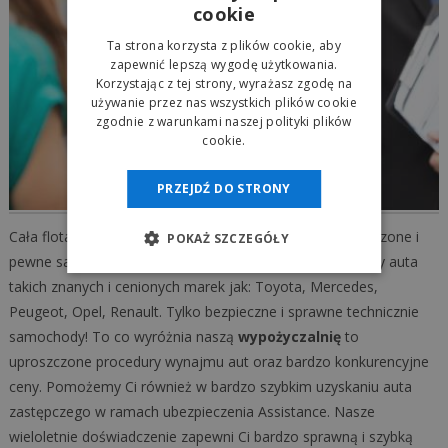
cookie
Ta strona korzysta z plików cookie, aby
zapewnić lepszą wygodę użytkowania.
Korzystając z tej strony, wyrażasz zgodę na
używanie przez nas wszystkich plików cookie
zgodnie z warunkami naszej polityki plików
cookie.
PRZEJDŹ DO STRONY
Cała flota aut naszej
autowypożyczalni
to tylko sprawdzone i
POKAŻ SZCZEGÓŁY
pewne samochody. W naszej ofercie wynajmu posiadamy auta
takich znanych i cenionych marek jak: Toyota, Mercedes,
Peugeot, Opel, Renault. Tylko bezpieczne i sprawne technicznie
samochody! To co wyróżnia naszą
wypożyczalnię
to
uproszczone procedury wynajmu aut oraz bardzo konkurencyjne
ceny. Pomożemy Ci również w bardzo szybkim uzyskaniu auta
zastępczego w ramach ubezpieczenia Assistance. Nasze
wieloletnie doświadczenie zapewni Ci bardzo sprawną i szybką